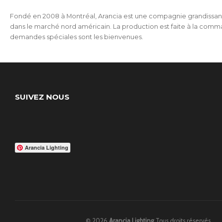
Fondé en 2008 à Montréal, Arancia est une compagnie grandissan
dans le marché nord américain. La production est faite à la comm
demandes spéciales sont les bienvenues.
SUIVEZ NOUS
Arancia Lighting
© 2026
Arancia Lighting
Tous droits réservés.