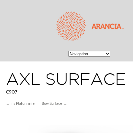
AXL SURFACE
C907
← Iris Plafonnnier
Bow Surface →