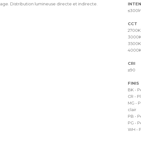
e. Distribution lumineuse directe et indirecte.
INTEN
≤300l
CCT
2700K
3000
3500K
4000
CRI
≥90
FINIS
BK - P
CR - 
MG - P
clair
PB - P
PG - P
WH - P