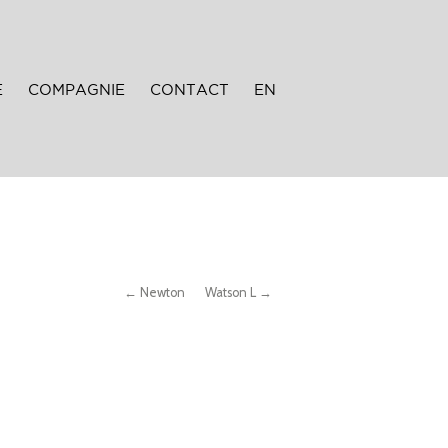
E
COMPAGNIE
CONTACT
EN
← Newton
Watson L →