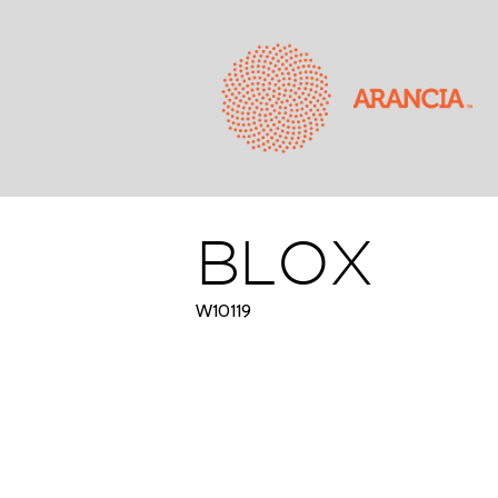
BLOX
W10119