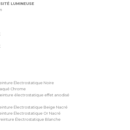
SITÉ LUMINEUSE
m
K
K
einture Électrostatique Noire
Plaqué Chrome
einture électrostatique effet anodisé
einture Électrostatique Beige Nacré
einture Électrostatique Or Nacré
einture Électrostatique Blanche