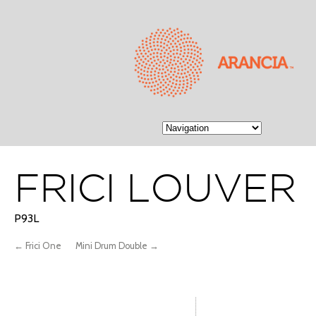
FRICI LOUVER
P93L
← Frici One
Mini Drum Double →