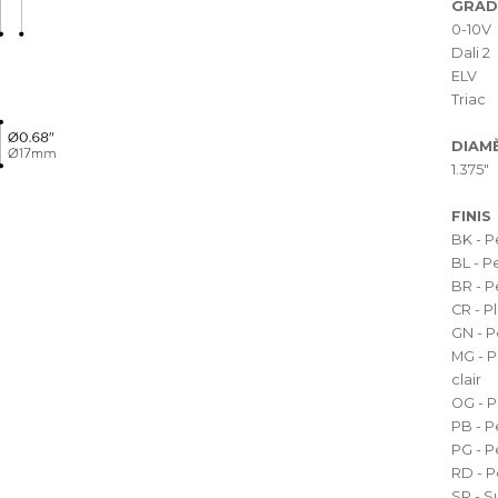
GRAD
0-10V
Dali 2
ELV
Triac
DIAM
1.375"
FINIS
BK - P
BL - P
BR - P
CR - 
GN - P
MG - P
clair
OG - P
PB - P
PG - P
RD - P
SP - S