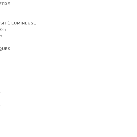
ÈTRE
SITÉ LUMINEUSE
00lm
m
QUES
K
K