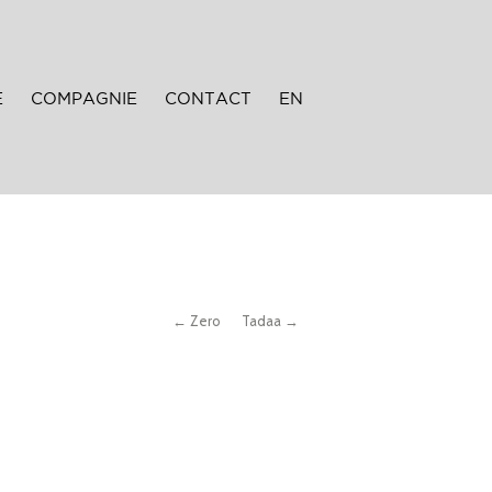
E
COMPAGNIE
CONTACT
EN
← Zero
Tadaa →