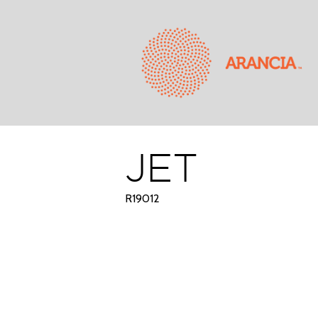
JET
R19012