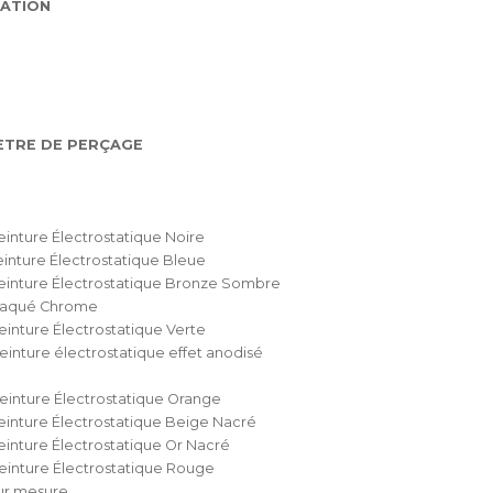
ATION
ÈTRE DE PERÇAGE
einture Électrostatique Noire
einture Électrostatique Bleue
einture Électrostatique Bronze Sombre
Plaqué Chrome
einture Électrostatique Verte
einture électrostatique effet anodisé
einture Électrostatique Orange
einture Électrostatique Beige Nacré
einture Électrostatique Or Nacré
einture Électrostatique Rouge
ur mesure