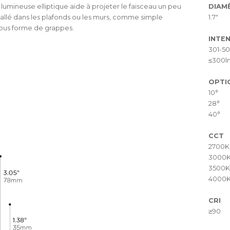
 lumineuse elliptique aide à projeter le faisceau un peu
DIAM
 installé dans les plafonds ou les murs, comme simple
1.7"
 sous forme de grappes.
INTEN
301-5
≤300l
OPTI
10°
28°
40°
CCT
2700K
3000
3500K
4000
CRI
≥90