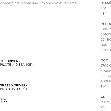
aitement diffus pour une lumière vive et radiante.
DIAM
36"
48"
INTEN
1001-1
301-5
501-8
800-1
>1200
CCT
2700K
3000
3500K
4000
TW
CRI
R9 ≥9
≥90