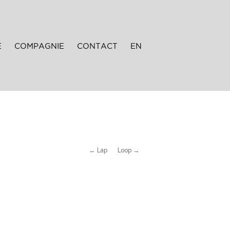
E
COMPAGNIE
CONTACT
EN
← Lap
Loop →