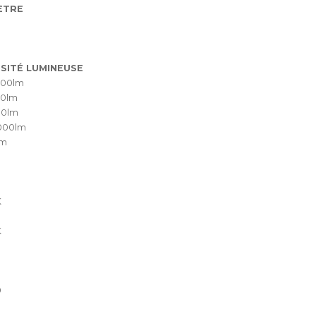
ÈTRE
SITÉ LUMINEUSE
200lm
00lm
00lm
000lm
lm
K
K
0