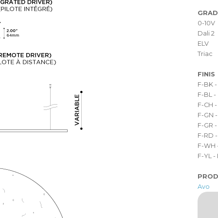
GRAD
0-10V
Dali 2
ELV
Triac
FINIS
F-BK -
F-BL -
F-CH -
F-GN -
F-GR -
F-RD -
F-WH -
F-YL -
PROD
Avo