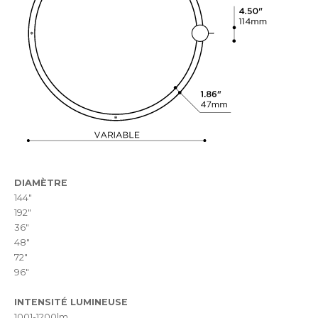
DIAMÈTRE
144"
192"
36"
48"
72"
96"
INTENSITÉ LUMINEUSE
1001-1200lm