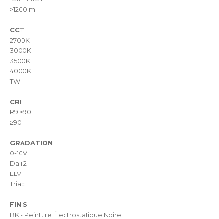
>1200lm
CCT
2700K
3000K
3500K
4000K
TW
CRI
R9 ≥90
≥90
GRADATION
0-10V
Dali 2
ELV
Triac
FINIS
BK - Peinture Électrostatique Noire