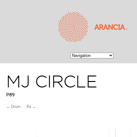
MJ CIRCLE
P89
← Drum
Ra →