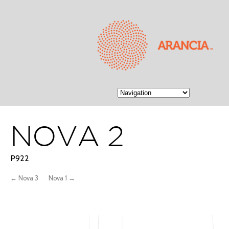
NOVA 2
P922
← Nova 3
Nova 1 →