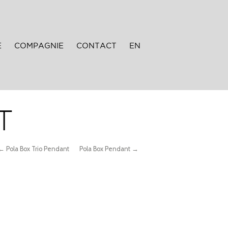
E
COMPAGNIE
CONTACT
EN
T
← Pola Box Trio Pendant
Pola Box Pendant →