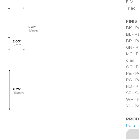
ELV
Triac
FINIS
BK - P
BL - P
BR - P
GN - P
MG - P
clair
OG - P
PB - P
PG - P
RD - P
SP - S
WH - P
YL - P
PROD
Pola