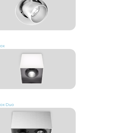
Box
Box Duo