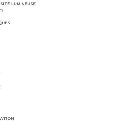
SITÉ LUMINEUSE
lm
QUES
K
K
ATION