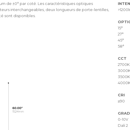
m de ±0° par coté. Les caractéristiques optiques
INTEN
eurs interchangeables, deux longueurs de porte-lentilles,
>1200
é sont disponibles.
OPTI
15°
27°
45°
58°
CCT
2700K
3000
3500K
4000
CRI
≥90
GRAD
0-10V
Dali 2