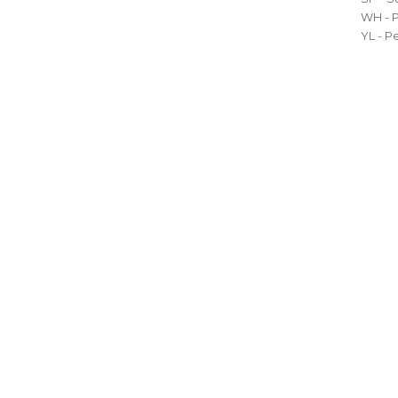
WH - P
YL - P