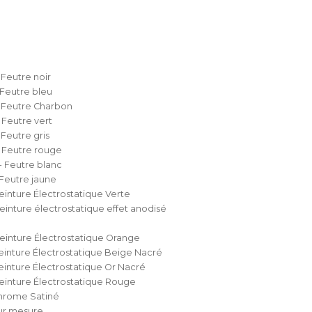
 Feutre noir
 Feutre bleu
 Feutre Charbon
 Feutre vert
 Feutre gris
 Feutre rouge
 Feutre blanc
 Feutre jaune
einture Électrostatique Verte
einture électrostatique effet anodisé
einture Électrostatique Orange
einture Électrostatique Beige Nacré
einture Électrostatique Or Nacré
einture Électrostatique Rouge
Chrome Satiné
ur mesure