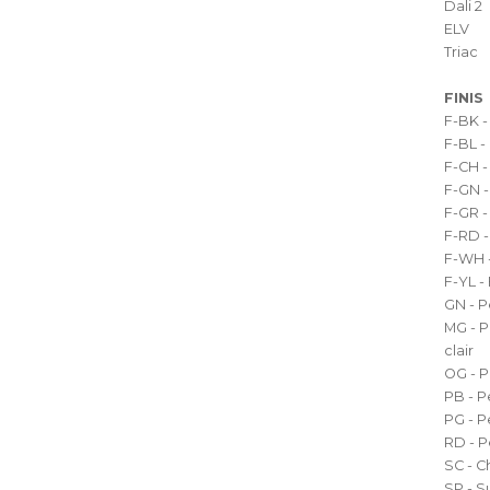
Dali 2
ELV
Triac
FINIS
F-BK -
F-BL -
F-CH -
F-GN -
F-GR -
F-RD -
F-WH -
F-YL -
GN - P
MG - P
clair
OG - P
PB - P
PG - P
RD - P
SC - 
SP - S