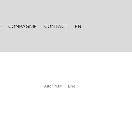
E
COMPAGNIE
CONTACT
EN
← Aster Petal
Line →