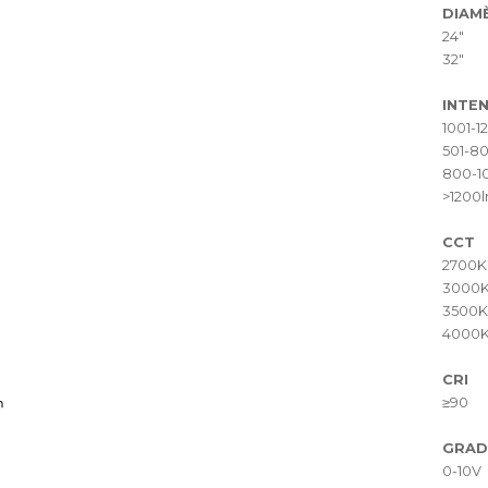
DIAM
24"
32"
INTEN
1001-1
501-8
800-1
>1200
CCT
2700K
3000
3500K
4000
CRI
≥90
GRAD
0-10V