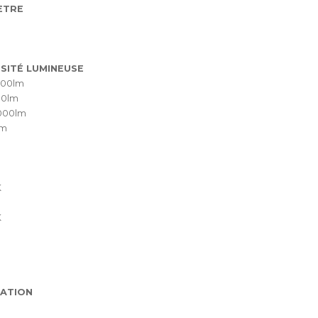
ÈTRE
SITÉ LUMINEUSE
200lm
00lm
000lm
lm
K
K
ATION