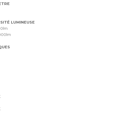
ÈTRE
SITÉ LUMINEUSE
00lm
000lm
QUES
K
K