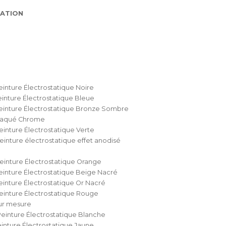
ATION
einture Électrostatique Noire
einture Électrostatique Bleue
einture Électrostatique Bronze Sombre
Plaqué Chrome
einture Électrostatique Verte
einture électrostatique effet anodisé
einture Électrostatique Orange
einture Électrostatique Beige Nacré
einture Électrostatique Or Nacré
einture Électrostatique Rouge
ur mesure
einture Électrostatique Blanche
einture Électrostatique Jaune