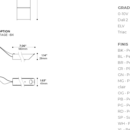
GRAD
0-10V
Dali 2
ELV
Triac
FINIS
BK - P
BL - P
BR - P
CR - 
GN - P
MG - P
clair
OG - P
PB - P
PG - P
RD - P
SP - S
WH - P
YL - P