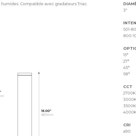
 humides. Compatible avec gradateurs Triac.
DIAM
3"
INTEN
501-8
800-1
OPTI
15°
27°
45°
58°
CCT
2700K
3000
3500K
4000
CRI
≥90