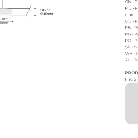
GN - P
MG - P
clair
OG - P
PB - P
PG - P
RD - P
SP - S
WH - P
YL - P
PROD
Frici 2