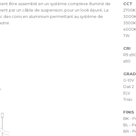
ement être assemblé en un système complexe illuminé de
CCT
ment par un câble de suspension, pour un look épuré, La
2700K
avec des coins en aluminium permettant au système de
3000
autre.
3500K
4000
TW
CRI
R9 ≥9
≥90
GRAD
0-10V
Dali 2
ELV
Triac
FINIS
BK - P
BL - P
BR - P