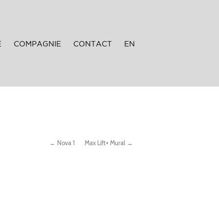
E
COMPAGNIE
CONTACT
EN
← Nova 1
Max Lift+ Mural →