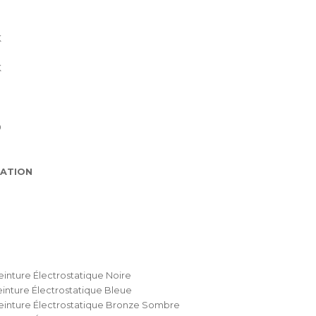
K
K
0
ATION
einture Électrostatique Noire
einture Électrostatique Bleue
einture Électrostatique Bronze Sombre