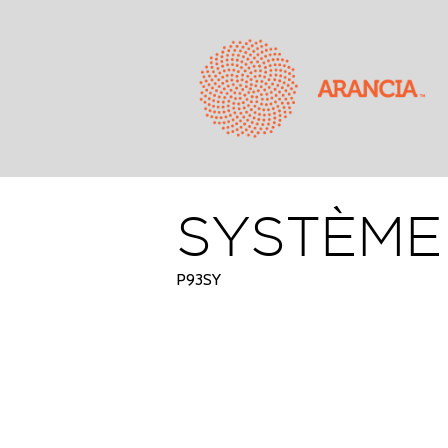
SYSTÈME 
P93SY