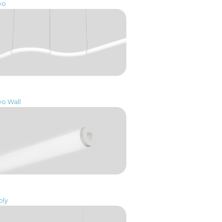
vo
vo Wall
oly