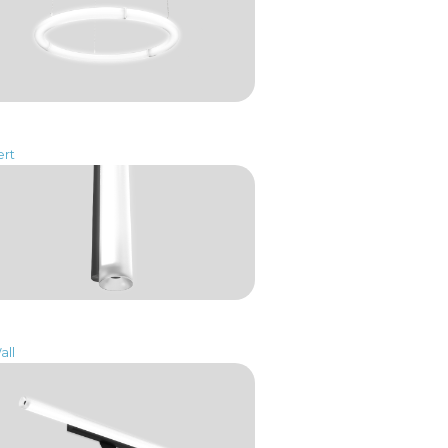
ert
all