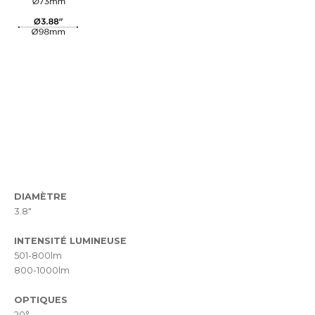
DIAMÈTRE
3.8"
INTENSITÉ LUMINEUSE
501-800lm
800-1000lm
OPTIQUES
20°