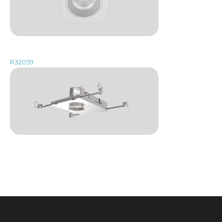
R32059