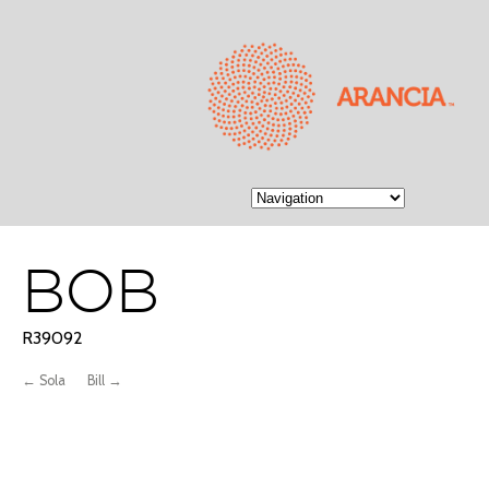
BOB
R39092
← Sola
Bill →