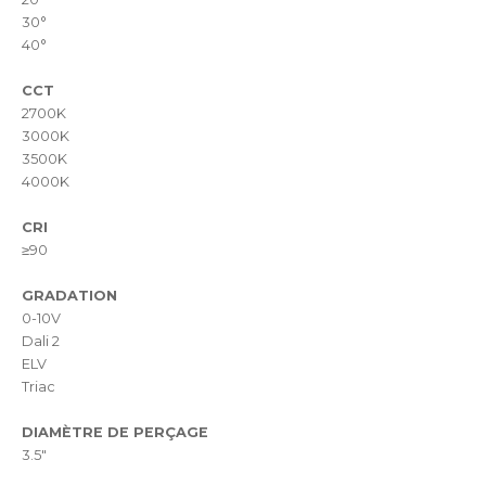
30°
40°
CCT
2700K
3000K
3500K
4000K
CRI
≥90
GRADATION
0-10V
Dali 2
ELV
Triac
DIAMÈTRE DE PERÇAGE
3.5"