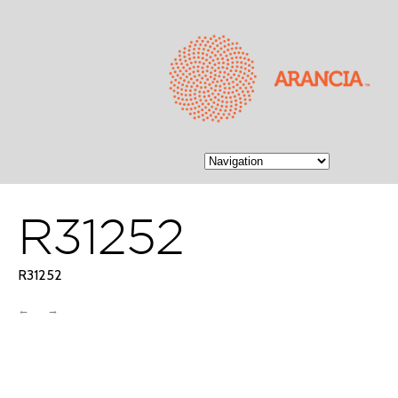
R31252
R31252
←
→